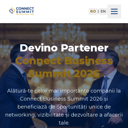
RO
|
EN
Acasă
Agenda
Devino Partener
Speakeri
Connect Business
Summit 2026
Înscrieri
Blog
Alătură-te celor mai importante companii la
Connect Business Summit 2026 și
Parteneri
beneficiază de oportunități unice de
networking, vizibilitate și dezvoltare a afacerii
Devino Partener
tale.