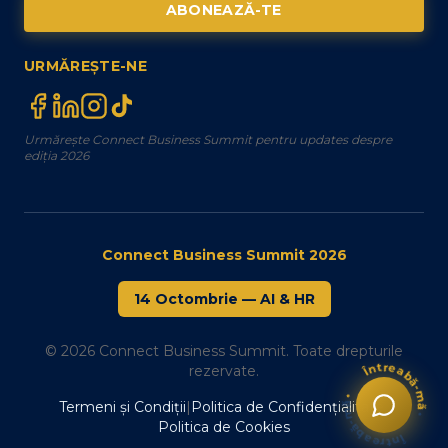
ABONEAZĂ-TE
URMĂREȘTE-NE
Urmărește Connect Business Summit pentru updates despre
ediția 2026
Connect Business Summit 2026
14 Octombrie
—
AI & HR
© 2026 Connect Business Summit. Toate drepturile
Întreabă-mă
rezervate.
•
Întreabă-mă
Termeni și Condiții
|
Politica de Confidențialitate
|
•
Politica de Cookies