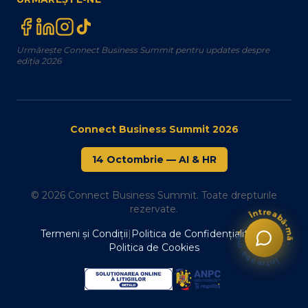
Urmărește Connect Business Summit pentru updates despre
ediția 2026
Connect Business Summit 2026
14 Octombrie
—
AI & HR
© 2026 Connect Business Summit. Toate drepturile
Întreabă-mă
rezervate.
Întreabă-mă
Termeni și Condiții
|
Politica de Confidențialitate
|
•
•
Politica de Cookies