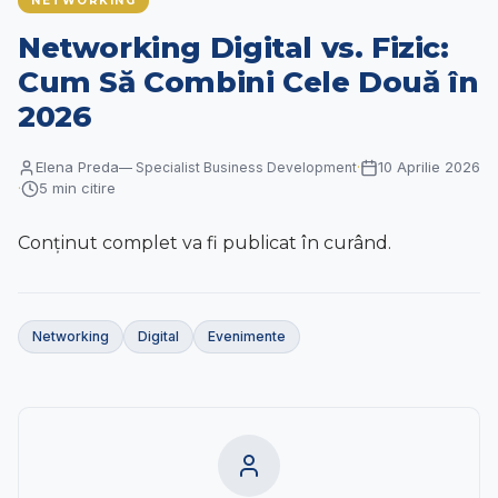
NETWORKING
Contact
Networking Digital vs. Fizic:
RO
|
EN
Cum Să Combini Cele Două în
2026
Elena Preda
10 Aprilie 2026
—
Specialist Business Development
·
5
min citire
·
Conținut complet va fi publicat în curând.
Networking
Digital
Evenimente