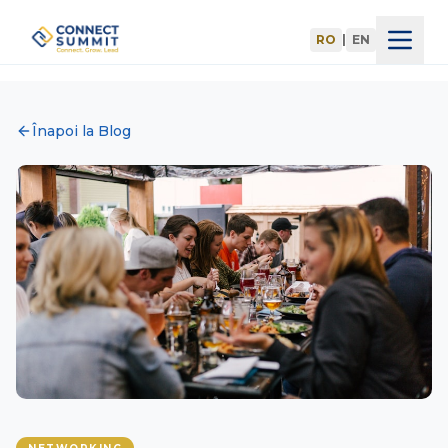
RO
|
EN
Acasă
Înapoi la Blog
Agenda
Speakeri
Înscrieri
Blog
Parteneri
Devino Partener