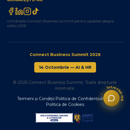
Urmărește Connect Business Summit pentru updates despre
ediția 2026
Connect Business Summit 2026
14 Octombrie
—
AI & HR
© 2026 Connect Business Summit. Toate drepturile
Întreabă-mă
rezervate.
Întreabă-mă
•
Termeni și Condiții
|
Politica de Confidențialitate
|
•
Politica de Cookies