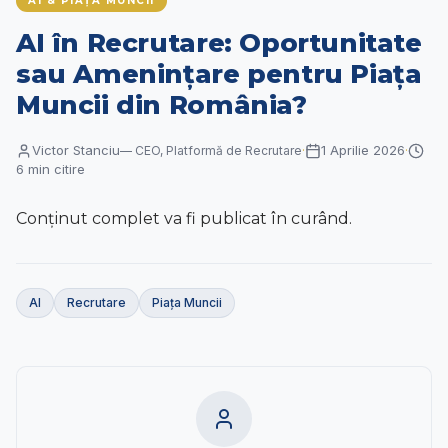
AI & PIAȚA MUNCII
Contact
AI în Recrutare: Oportunitate
RO
|
EN
sau Amenințare pentru Piața
Muncii din România?
Victor Stanciu
1 Aprilie 2026
—
CEO, Platformă de Recrutare
·
·
6
min citire
Conținut complet va fi publicat în curând.
AI
Recrutare
Piața Muncii