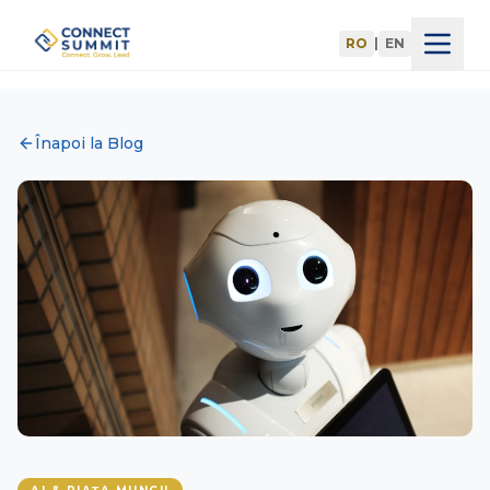
RO
|
EN
Acasă
Înapoi la Blog
Agenda
Speakeri
Înscrieri
Blog
Parteneri
Devino Partener